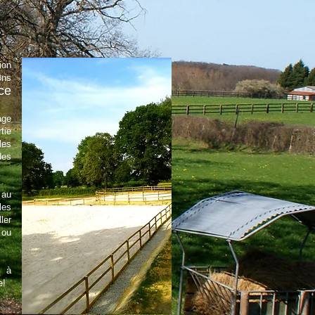
ion
ns
nce
age
tie
les
des
 au
les
ler
 ou
r à
e!