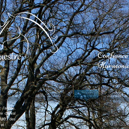
Confiance 
Harmoni
Stages
Séjours
Randonnées
Pensions
Education
 l'année,
tre cheval
que
, des
t un