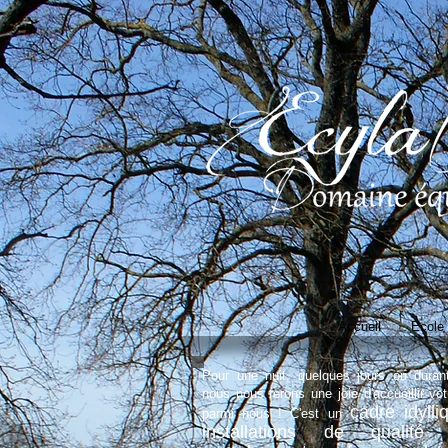
Accueil
Ecole
Pour une nuit, quelques jours ou durant
nous nous ferons une joie d'accueillir vo
cadre idylli
parmi nous ! C'est un
installations de qualité
e