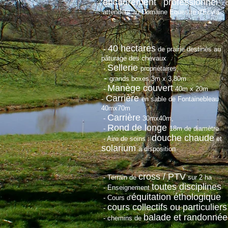
encadrement
professionnel
attendent au Domaine Equestre d'Ecyla.
40
hectares
-
de prairie destinés au
pâturage des chevaux
Sellerie
-
propriétaires
,
-
grands boxes
3m x 3,80m
Manège couvert
-
40m x 20m
Carrière
-
en sable de Fontainebleau
40mx70m
Carrière
-
30mx40m,
Rond de longe
-
18m de diamètre
douche chaude
- Aire de soins :
et
solarium
à disposition
cross / PTV
- Terrain de
sur 2 ha
toutes disciplines
- Enseignement
équitation éthologique
- Cours d'
cours collectifs ou particuliers
-
balade et randonnée
- chemins de