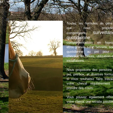
qui vous
Toutes les formules de pens
que nous proposo
surveilla
comprennent:
quotidienne
,
complémentattion en fourr
et/ou granulé selon besoins, sor
quotidienne au pré pour 
chevaux en boxes, utilisation 
installations.
Nous proposons des pensions
pré, pré/box, et diverses formu
si vous souhaitez faire travail
votre cheval régulièrement
prendre des cours.
Vous pouvez également offri
votre cheval une retraite paisibl